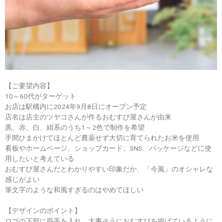
【ご要望内容】
10～60代がターゲット
お店は駅構内に2024年9月8日にオープン予定
店名は店主のツヤコさんが作るおむすび屋さんが由来
黒、赤、白、紺系のうち1～2色で制作を希望
手間ひまかけてほとんど農薬せず大切に育てられたお米を使用
看板やホームページ、ショップカード、SNS、パッケージなどに使
用したいと考えている
おむすび屋さんだとわかりやすい印象だか、「今風」のオシャレな
感じがよい
筆文字のような和風すぎるのはやめてほしい
【デザインのポイント】
ロゴの下部に両手を入れ、大事そうにおむすびを掲げているように